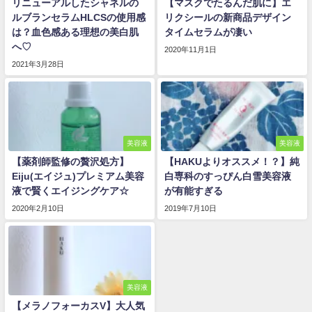
リニューアルしたシャネルの
【マスクでたるんだ肌に】エ
ルブランセラムHLCSの使用感
リクシールの新商品デザイン
は？血色感ある理想の美白肌
タイムセラムが凄い
へ♡
2020年11月1日
2021年3月28日
美容液
美容液
【薬剤師監修の贅沢処方】
【HAKUよりオススメ！？】純
Eiju(エイジュ)プレミアム美容
白専科のすっぴん白雪美容液
液で賢くエイジングケア☆
が有能すぎる
2020年2月10日
2019年7月10日
美容液
【メラノフォーカスV】大人気