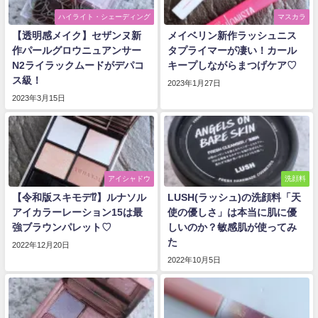
ハイライト・シェーディング
マスカラ
【透明感メイク】セザンヌ新
メイベリン新作ラッシュニス
作パールグロウニュアンサー
タプライマーが凄い！カール
N2ライラックムードがデパコ
キープしながらまつげケア♡
ス級！
2023年1月27日
2023年3月15日
アイシャドウ
洗顔料
【令和版スキモデ⁉】ルナソル
LUSH(ラッシュ)の洗顔料「天
アイカラーレーション15は最
使の優しさ」は本当に肌に優
強ブラウンパレット♡
しいのか？敏感肌が使ってみ
た
2022年12月20日
2022年10月5日