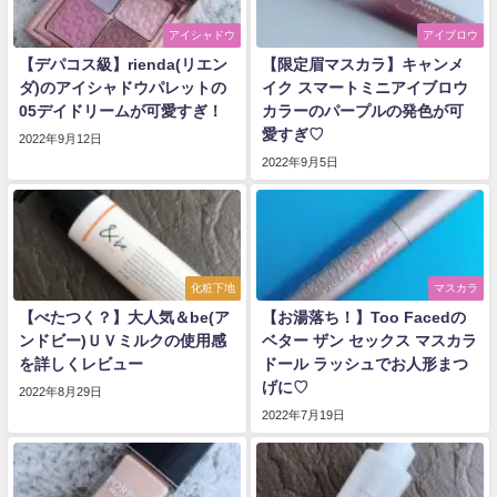
アイシャドウ
アイブロウ
【デパコス級】rienda(リエン
【限定眉マスカラ】キャンメ
ダ)のアイシャドウパレットの
イク スマートミニアイブロウ
05デイドリームが可愛すぎ！
カラーのパープルの発色が可
愛すぎ♡
2022年9月12日
2022年9月5日
化粧下地
マスカラ
【べたつく？】大人気＆be(ア
【お湯落ち！】Too Facedの
ンドビー)ＵＶミルクの使用感
ベター ザン セックス マスカラ
を詳しくレビュー
ドール ラッシュでお人形まつ
げに♡
2022年8月29日
2022年7月19日