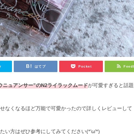
r
はてブ
Pocket
Feed
ウニュアンサー”のN2ライラックムード
が可愛すぎると話題
放せなくなるほど万能で可愛かったので詳しくレビューして
い方はぜひ参考にしてみてください(*'ω'*)