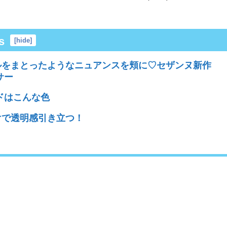
s
[
hide
]
をまとったようなニュアンスを頬に♡セザンヌ新作
サー
ドはこんな色
けで透明感引き立つ！