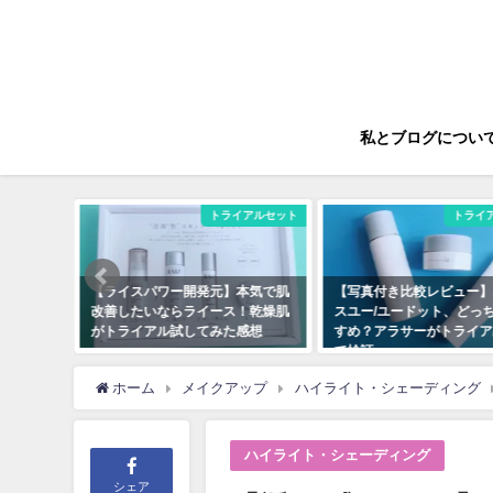
私とブログについ
イシャドウ
トライアルセット
トライ
カラーレ
【ライスパワー開発元】本気で肌
【写真付き比較レビュー】
組み合わ
改善したいならライース！乾燥肌
スユー/ユードット、どっ
がトライアル試してみた感想
すめ？アラサーがトライア
て検証
2020年5月25日
2020年10月13日
ホーム
メイクアップ
ハイライト・シェーディング
ハイライト・シェーディング
シェア