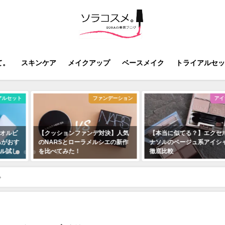
て。
スキンケア
メイクアップ
ベースメイク
トライアルセッ
アルセット
ファンデーション
アイ
オルビ
【クッションファンデ対決】人気
【本当に似てる？】エクセ
ちがおす
のNARSとローラメルシエの新作
ナソルのベージュ系アイシ
ル試し
を比べてみた！
徹底比較
2020年3月11日
2019年7月20日
【透明感メイク】セザンヌ新作パールグロウニュアンサーN2ライラックム