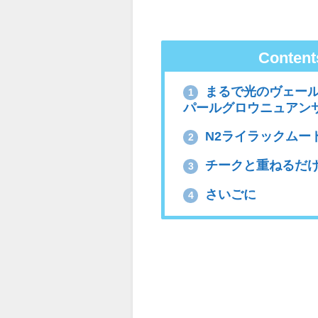
Content
まるで光のヴェール
1
パールグロウニュアン
N2ライラックムー
2
チークと重ねるだ
3
さいごに
4