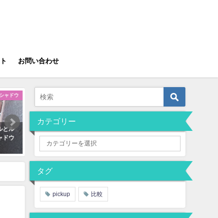
ト
お問い合わせ
シャドウ
アイシャドウ
カテゴリー
ルとル
【青ラメ最高】ルナソルのアイカ
【高保湿】ラロッシュポゼ
ャドウ
ラーレーション03を使ったメイク
ンアップ下地の使い方＆こ
4パターン♡
におすすめ！
2020年11月27日
2019年12月1日
タグ
ードがデパコス級！
pickup
比較