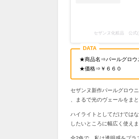
セザンヌ化粧品 公式(@c
DATA
★商品名⇒パールグロウ
★価格⇒￥６６０
セザンヌ新作パールグロウ
、まるで光のヴェールをま
ハイライトとしてだけでは
したいところに幅広く使え
全2色で、私は透明感をプラ