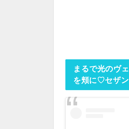
まるで光のヴ
を頬に♡セザ