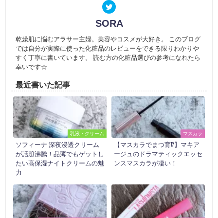
SORA
乾燥肌に悩むアラサー主婦。美容やコスメが大好き。 このブログ
では自分が実際に使った化粧品のレビューをできる限りわかりや
すく丁寧に書いています。 読む方の化粧品選びの参考になれたら
幸いです☆
最近書いた記事
乳液・クリーム
マスカラ
ソフィーナ 深夜浸透クリーム
【マスカラでまつ育⁉】マキア
が話題沸騰！品薄でもゲットし
ージュのドラマティックエッセ
たい高保湿ナイトクリームの魅
ンスマスカラが凄い！
力