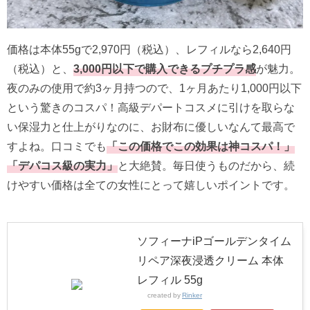
価格は本体55gで2,970円（税込）、レフィルなら2,
640円
（税込）と、
3,
000円以下で購入できるプチプラ感
が魅力。
夜のみの使用で約3ヶ月持つので、
1ヶ月あたり1,000円以下
という驚きのコスパ！
高級デパートコスメに引けを取らな
い保湿力と仕上がりなのに、
お財布に優しいなんて最高で
すよね。口コミでも
「
この価格でこの効果は神コスパ！」
「デパコス級の実力」
と大絶賛。毎日使うものだから、
続
けやすい価格は全ての女性にとって嬉しいポイント
です。
ソフィーナiPゴールデンタイム
リペア深夜浸透クリーム 本体
レフィル 55g
created by
Rinker