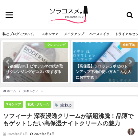
私とブログについて。
スキンケア
メイクアップ
ベースメイク
トライアルセ
クレンジング
化粧下地
【敏感肌OK】ビオデルマの拭き取
【高保湿】ラロッシュポゼのトー
りクレンジングがコスパ良すぎる
ンアップ下地の使い方＆こんな人
件
におすすめ！
2019年9月6日
2019年12月1日
ホーム
スキンケア
ソフィーナ 深夜浸透クリームが話題沸騰！品薄でもゲットしたい
スキンケア
乳液・クリーム
pickup
ソフィーナ 深夜浸透クリームが話題沸騰！品薄で
もゲットしたい高保湿ナイトクリームの魅力
2025年5月4日
2025年5月4日