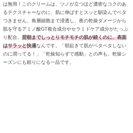
は無用！
このクリームは、
ツノが立つほど濃密なコクのあ
るテクスチャーなのに、
肌に伸ばすとスッと馴染んでベタ
つきません。角層細胞まで浸透し、
夜の乾燥ダメージから
肌を守るアミノ酸GT複合成分やセラミドケ
ア成分がたっぷ
り配合。
翌朝までしっとりモチモチの肌が続くのに、
表面
はサラッと快適
なんです。「
朝起きて肌がペタペタしない
のに潤ってる！」「
乾燥知らずで感動」との声も。乾燥シ
ーズンにも頼りになる一品です。