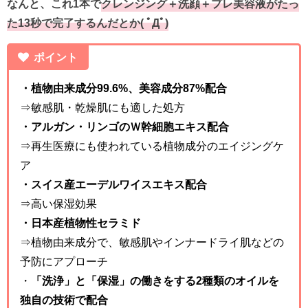
なんと、これ1本で
クレンジング＋洗顔＋プレ美容液がたっ
た13秒で完了するんだとか( ﾟДﾟ)
ポイント
・植物由来成分99.6%、美容成分87%配合
⇒敏感肌・乾燥肌にも適した処方
・アルガン・リンゴのＷ幹細胞エキス配合
⇒再生医療にも使われている植物成分のエイジングケ
ア
・スイス産エーデルワイスエキス配合
⇒高い保湿効果
・日本産植物性セラミド
⇒植物由来成分で、敏感肌やインナードライ肌などの
予防にアプローチ
・
「洗浄」と「保湿」の働きをする2種類のオイルを
独自の技術で配合