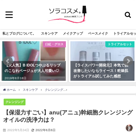
私とブログについて。
スキンケア
メイクアップ
ベースメイク
トライアルセ
口紅・グロス
トライアルセット
【大人気】B IDOLつやぷるリップ
【ライスパワー開発元】本気で肌
のこなれベージュが大人可愛い♡
改善したいならライース！乾燥肌
がトライアル試してみた感想
2019年8月18日
2020年5月25日
ホーム
スキンケア
クレンジング
【保湿力すごい】anu(アニュ)幹細胞クレンジ
クレンジング
【保湿力すごい】anu(アニュ)幹細胞クレンジング
オイルの洗浄力は？
2022年5月24日
2022年6月6日