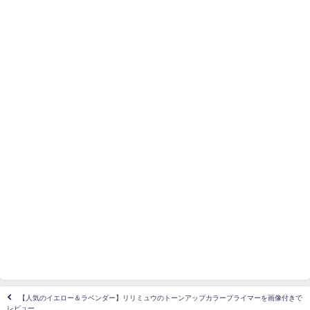
【人気のイエロー＆ラベンダー】リリミュウのトーンアップカラープライマーを画像付きで
レビュー