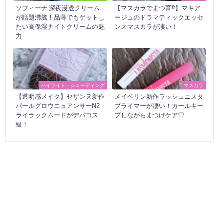
ソフィーナ 深夜浸透クリーム
【マスカラでまつ育⁉】マキア
が話題沸騰！品薄でもゲットし
ージュのドラマティックエッセ
たい高保湿ナイトクリームの魅
ンスマスカラが凄い！
力
ハイライト・シェーディング
マスカラ
【透明感メイク】セザンヌ新作
メイベリン新作ラッシュニスタ
パールグロウニュアンサーN2
プライマーが凄い！カールキー
ライラックムードがデパコス
プしながらまつげケア♡
級！