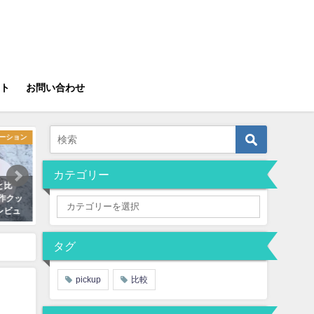
ト
お問い合わせ
ーション
ファンデーション
アイ
カテゴリー
と比
【色選びは？】NARSの2022年新
【本当に似てる？】エクセ
新作クッ
作リキッドファンデをクッション
ナソルのベージュ系アイシ
レビュ
と比較しながらレビュー
徹底比較
2022年4月23日
2019年7月20日
タグ
pickup
比較