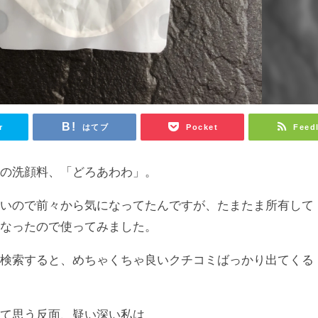
r
はてブ
Pocket
Feed
みの洗顔料、「どろあわわ」。
いいので前々から気になってたんですが、たまたま所有して
になったので使ってみました。
て検索すると、めちゃくちゃ良いクチコミばっかり出てくる
って思う反面、疑い深い私は