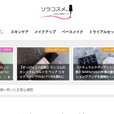
て。
スキンケア
メイクアップ
ベースメイク
トライアルセッ
紅・グロス
ファンデーション
ファンデ
ロッシ
【すっぴんとの比較】ランコムの
【ナチュラルラディアント
ルベに
タンイドル ウルトラ ウェア リキ
較】NARSの2021年春の
ッドファンデのカバー力&崩れに
ションファンデを超細かく
くさは神！
ー！
2020年7月12日
2021年4月19日
使い切った正直な感想