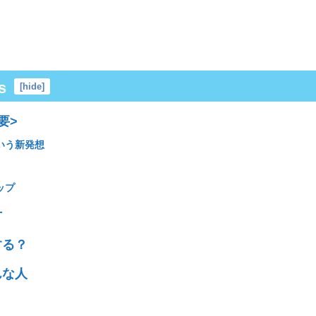
s
[
hide
]
要>
いう新発想
ップ
方
する？
んな人