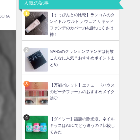
人気の記事
【すっぴんとの比較】ランコムのタ
SORA
ンイドル ウルトラ ウェア リキッド
ファンデのカバー力&崩れにくさは
神！
NARSのクッションファンデは何故
こんなに人気？おすすめポイントま
とめ
【万能パレット】エチュードハウス
のピーチファームのおすすめメイク
法♡
【ダイソー】話題の除光液、ネイル
キッスはABCでどう違うの？比較し
てみた