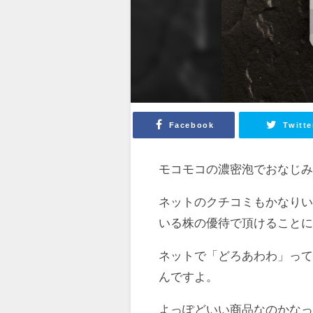
Facebook
Twitte
モコモコの濃密泡でおなじ
ネットのクチコミもかなり
いる株の優待で頂けること
ネットで「どろあわわ」っ
んですよ。
よっぽどいい商品なのかな