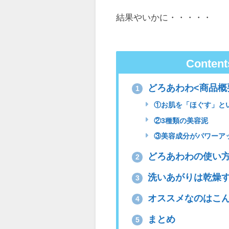
結果やいかに・・・・・
Content
どろあわわ<商品概
1
①お肌を「ほぐす」と
②3種類の美容泥
③美容成分がパワーア
どろあわわの使い
2
洗いあがりは乾燥
3
オススメなのはこ
4
まとめ
5