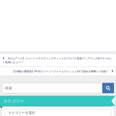
【ロムアンド】ジューシーラスティングティントのブルベ人気色フィグフィグ&サマーセン
ト使用レビュー♡
【CM級の濃密泡】RF28クリーミーフォームウォッシュEXで始める摩擦レス洗顔！
カテゴリー