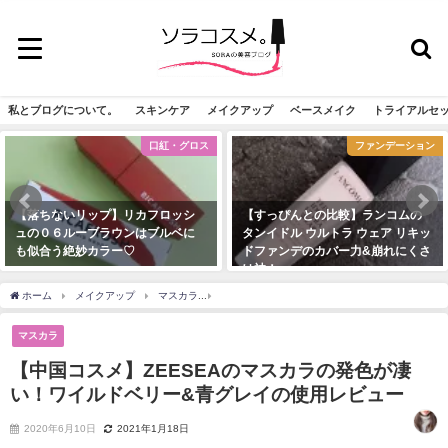
私とブログについて。
スキンケア
メイクアップ
ベースメイク
トライアルセ
口紅・グロス
ファンデーション
【落ちないリップ】リカフロッシ
【すっぴんとの比較】ランコムの
ュの０６ルーブラウンはブルベに
タンイドル ウルトラ ウェア リキッ
も似合う絶妙カラー♡
ドファンデのカバー力&崩れにくさ
は神！
2020年10月16日
2020年7月12日
ホーム
メイクアップ
マスカラ
【中国コスメ】ZEESEAのマスカラの発色が凄
マスカラ
【中国コスメ】ZEESEAのマスカラの発色が凄
い！ワイルドベリー&青グレイの使用レビュー
2020年6月10日
2021年1月18日