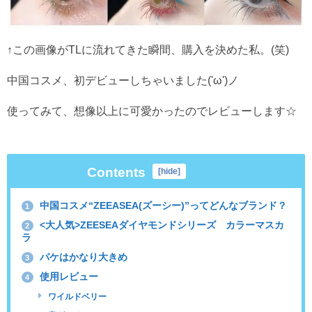
↑この画像がTLに流れてきた瞬間、購入を決めた私。(笑)
中国コスメ、初デビューしちゃいました('ω')ノ
使ってみて、想像以上に可愛かったのでレビューします☆
Contents
[
hide
]
中国コスメ“ZEEASEA(ズーシー)”ってどんなブランド？
1
<大人気>ZEESEAダイヤモンドシリーズ カラーマスカ
2
ラ
パケはかなり大きめ
3
使用レビュー
4
ワイルドベリー