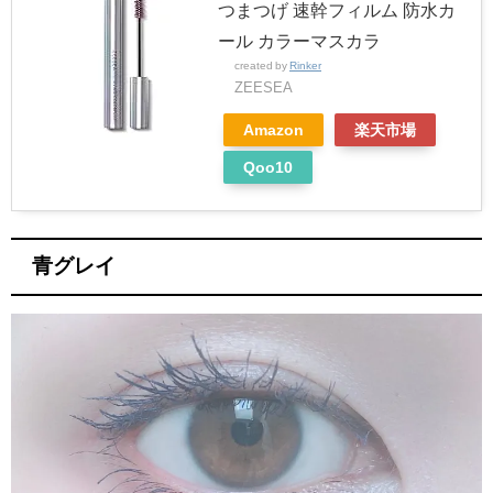
つまつげ 速幹フィルム 防水カ
ール カラーマスカラ
created by
Rinker
ZEESEA
Amazon
楽天市場
Qoo10
青グレイ