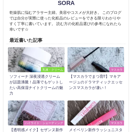
SORA
乾燥肌に悩むアラサー主婦。美容やコスメが大好き。 このブログ
では自分が実際に使った化粧品のレビューをできる限りわかりや
すく丁寧に書いています。 読む方の化粧品選びの参考になれたら
幸いです☆
最近書いた記事
乳液・クリーム
マスカラ
ソフィーナ 深夜浸透クリーム
【マスカラでまつ育⁉】マキア
が話題沸騰！品薄でもゲットし
ージュのドラマティックエッセ
たい高保湿ナイトクリームの魅
ンスマスカラが凄い！
力
ハイライト・シェーディング
マスカラ
【透明感メイク】セザンヌ新作
メイベリン新作ラッシュニスタ