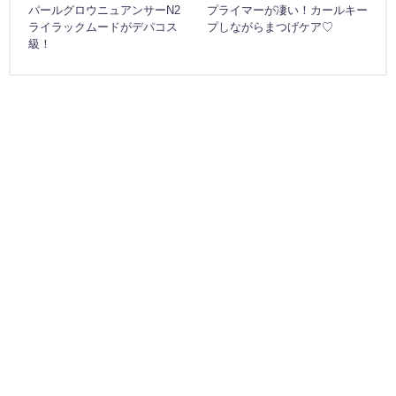
パールグロウニュアンサーN2
プライマーが凄い！カールキー
ライラックムードがデパコス
プしながらまつげケア♡
級！