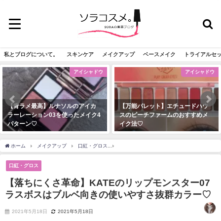
私とブログについて。
スキンケア
メイクアップ
ベースメイク
トライアルセ
アイシャドウ
アイシャドウ
【青ラメ最高】ルナソルのアイカ
【万能パレット】エチュードハウ
ラーレーション03を使ったメイク4
スのピーチファームのおすすめメ
パターン♡
イク法♡
2020年11月27日
2020年2月2日
ホーム
メイクアップ
口紅・グロス
【落ちにくさ革命】KATEのリップモンスタ
口紅・グロス
【落ちにくさ革命】KATEのリップモンスター07
ラスボスはブルベ向きの使いやすさ抜群カラー♡
2021年5月18日
2021年5月18日