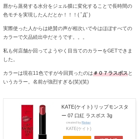
唇から蒸発する水分をジェル膜に変化することで長時間の
色モチを実現したんだとか！！！( ﾟДﾟ)
実際使った人からは絶賛の声が相次いで今はほぼすべての
カラーで欠品続出中だそうです。。。
私も何店舗か回ってようやく目当てのカラーをGETできま
した。
カラーは現在11色ですが今回買ったのは
＃０７ラスボス
と
いうカラー。名前が強烈すぎる(笑)(笑)
KATE(ケイト) リップモンスタ
ー 07 口紅 ラスボス 3g
created by
Rinker
KATE(ケイト)