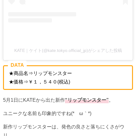
KATE｜ケイト(@kate.tokyo.official_jp)がシェアした投稿
DATA
★商品名⇒リップモンスター
★価格⇒￥１，５４０(税込)
5月1日にKATEから出た新作
“リップモンスター”
。
ユニークな名前も印象的ですね(*´ω｀*)
新作リップモンスターは、発色の良さと落ちにくさがウ
リ。