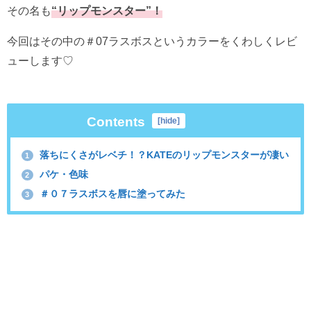
その名も
“リップモンスター”！
今回はその中の＃07ラスボスというカラーをくわしくレビ
ューします♡
Contents
[
hide
]
落ちにくさがレベチ！？KATEのリップモンスターが凄い
1
パケ・色味
2
＃０７ラスボスを唇に塗ってみた
3