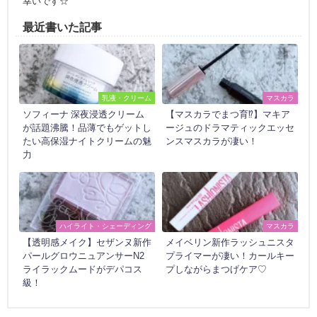
幸いです☆
最近書いた記事
乳液・クリーム
マスカラ
ソフィーナ 深夜浸透クリーム
【マスカラでまつ育⁉】マキア
が話題沸騰！品薄でもゲットし
ージュのドラマティックエッセ
たい高保湿ナイトクリームの魅
ンスマスカラが凄い！
力
ハイライト・シェーディング
マスカラ
【透明感メイク】セザンヌ新作
メイベリン新作ラッシュニスタ
パールグロウニュアンサーN2
プライマーが凄い！カールキー
ライラックムードがデパコス
プしながらまつげケア♡
級！